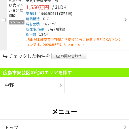
安芸中野駅
徒歩11分
1,550万円
/ 3LDK
築年月
1990年01月
(築36年)
建物構造
ＲＣ
マンション
2
専有面積
64.26m
所在階/階数
3階
/
8階建
総戸数
134戸
JR山陽本線安芸中野駅から徒歩11分に位置する3LDKのマンシ
ョンです。2026年6月にリフォーム…
チェックした物件を
お問い合わせ
広島市安芸区の他のエリアを探す
中野
メニュー
トップ