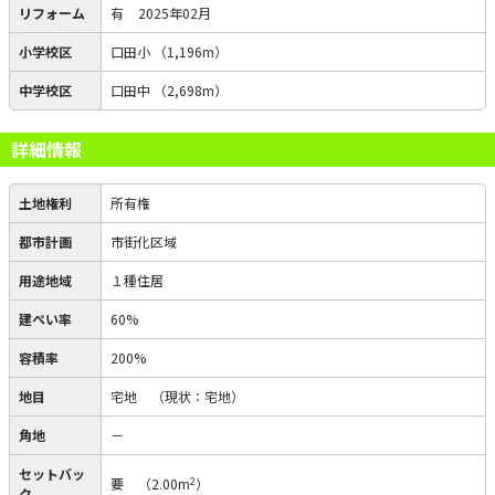
リフォーム
有
2025年02月
小学校区
口田小
（1,196m）
中学校区
口田中
（2,698m）
詳細情報
土地権利
所有権
都市計画
市街化区域
用途地域
１種住居
建ぺい率
60%
容積率
200%
地目
宅地
（現状：宅地）
角地
－
セットバッ
2
要
（2.00m
）
ク