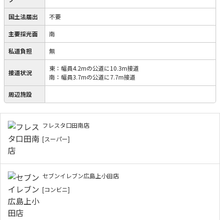
国土法届出
不要
主要採光面
南
私道負担
無
東：幅員4.2mの公道に10.3m接道
接道状況
南：幅員3.7mの公道に7.7m接道
周辺施設
フレスタ口田南店
[スーパー]
セブンイレブン広島上小田店
[コンビニ]