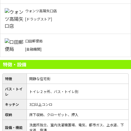
ウォンツ高陽矢口店
[ドラッグストア]
口田郵便局
[金融機関]
特徴・設備
特徴
閑静な住宅街
バス・トイ
トイレ２ヶ所、バス・トイレ別
レ
キッチン
3口以上コンロ
収納
床下収納、クローゼット、押入
洗面所独立、室内洗濯機置場、電気、都市ガス、上水道、下
設備・機能
水道、側溝