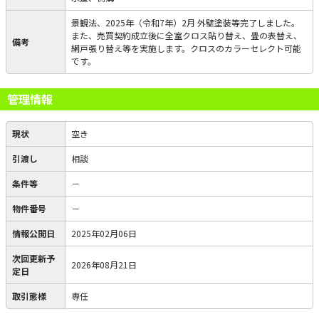
景観法、2025年（令和7年）2月 外壁塗装等完了しました。
また、売買契約成立後に全室クロス貼り替え、畳の表替え、
備考
網戸張り替え等を実施します。クロスのカラーセレクト可能
です。
管理情報
現状
空き
引渡し
相談
条件等
－
物件番号
－
情報公開日
2025年02月06日
次回更新予
2026年08月21日
定日
取引態様
専任