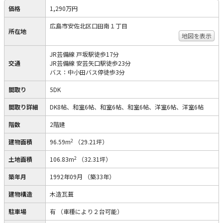
価格
1,290万円
広島市安佐北区口田南１丁目
所在地
地図を表示
JR芸備線 戸坂駅徒歩17分
交通
JR芸備線 安芸矢口駅徒歩23分
バス：中小田バス停徒歩3分
間取り
5DK
間取り詳細
DK8帖、和室6帖、和室6帖、和室6帖、洋室6帖、洋室6帖
階数
2階建
2
建物面積
96.59m
（29.21坪）
2
土地面積
106.83m
（32.31坪）
築年月
1992年09月
（築33年）
建物構造
木造瓦葺
駐車場
有
（車種により２台可能）