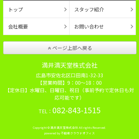
トップ
スタッフ紹介
会社概要
お問い合わせ
ページ上部へ戻る
満井満天堂株式会社
広島市安佐北区口田南1-32-33
【営業時間】9：00～18：00
【定休日】水曜日、日曜日、祝日（事前予約で定休日も対
応可能です）
082-843-1515
TEL：
Copyright © 満井満天堂株式会社 All rights Reserved.
powered by 不動産クラウドオフィス